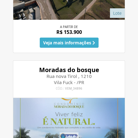
Lote
A PARTIR DE
R$ 153.900
Veja mais informações
Moradas do bosque
Rua nova Tirol , 1210
Vila Fuck - /PR
CÓD.:
VEM_34896