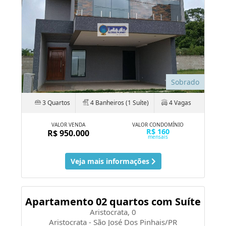
Sobrado
3 Quartos
4 Banheiros (1 Suíte)
4 Vagas
VALOR VENDA
VALOR CONDOMÍNIO
R$ 160
R$ 950.000
mensais
Veja mais informações
Apartamento 02 quartos com Suíte
Aristocrata, 0
Aristocrata - São José Dos Pinhais/PR