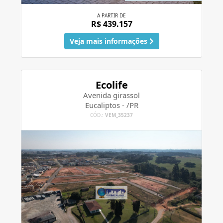
A PARTIR DE
R$ 439.157
Veja mais informações
Ecolife
Avenida girassol
Eucaliptos - /PR
CÓD.:
VEM_35237