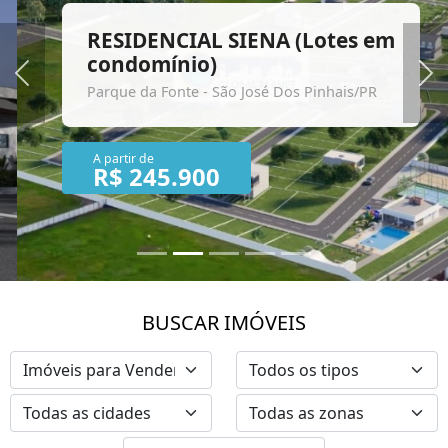
RESIDENCIAL SIENA (Lotes em
condomínio)
Previous
Ne
Parque da Fonte - São José Dos Pinhais/PR
A partir de
R$ 245.900
BUSCAR IMÓVEIS