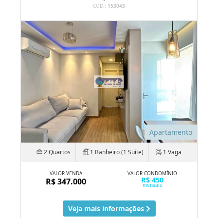
CÓD.:
153043
Apartamento
2 Quartos
1 Banheiro (1 Suíte)
1 Vaga
VALOR VENDA
VALOR CONDOMÍNIO
R$ 450
R$ 347.000
mensais
Veja mais informações