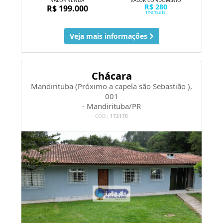
VALOR VENDA
VALOR CONDOMÍNIO
R$ 280
R$ 199.000
mensais
Veja mais informações
Chácara
Mandirituba (Próximo a capela são Sebastião ),
001
- Mandirituba/PR
CÓD.:
172170