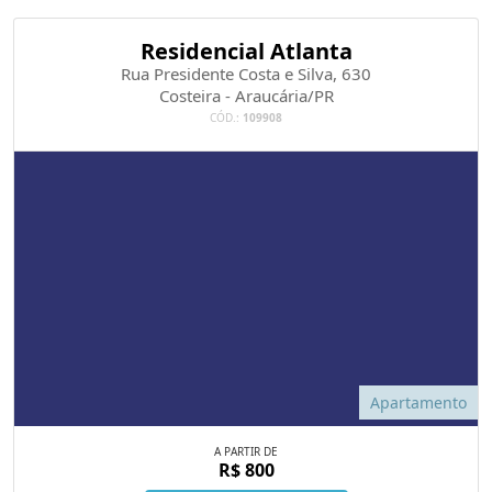
Residencial Atlanta
Rua Presidente Costa e Silva, 630
Costeira - Araucária/PR
CÓD.:
109908
Apartamento
A PARTIR DE
R$ 800