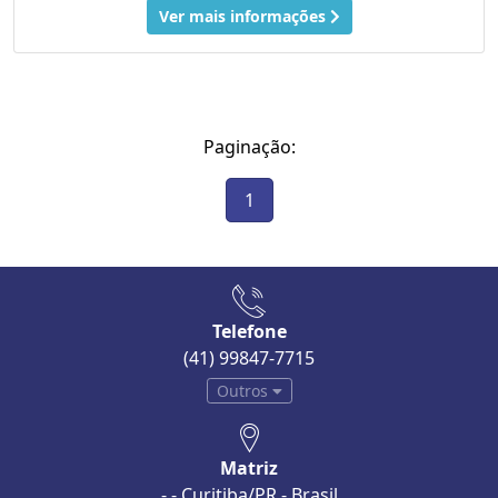
Ver mais informações
Paginação:
1
Telefone
(41) 99847-7715
Outros
Matriz
- - Curitiba/PR - Brasil