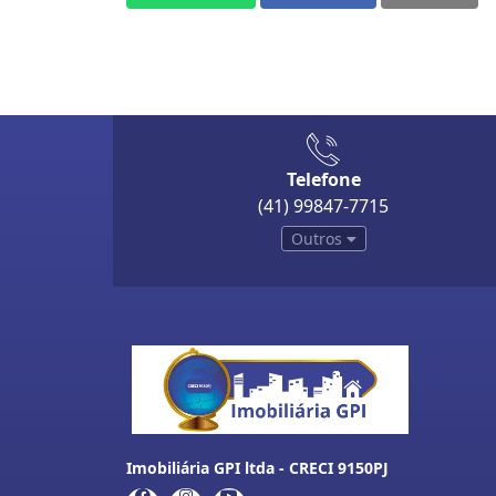
Telefone
(41) 99847-7715
Outros
Imobiliária GPI ltda - CRECI 9150PJ