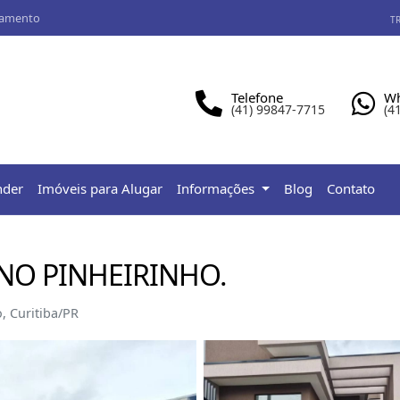
iamento
TR
Telefone
Wh
(41) 99847-7715
(4
nder
Imóveis para Alugar
Informações
Blog
Contato
 NO PINHEIRINHO.
, Curitiba/PR