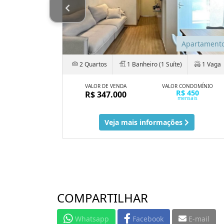
Apartament
partamento
2 Quartos
1 Banheiro (1 Suíte)
1 Vaga
1 Vaga
VALOR DE VENDA
VALOR CONDOMÍNIO
R$ 450
R$ 347.000
NDOMÍNIO
mensais
385
ais
Veja mais informações
COMPARTILHAR
Whatsapp
Facebook
E-mail