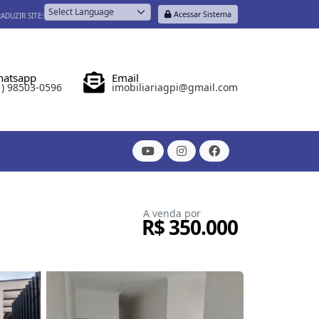
Acessar Sistema
ADUZIR SITE:
Powered by
atsapp
Email
1) 98503-0596
imobiliariagpi@gmail.com
A venda por
R$ 350.000