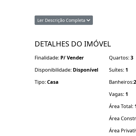
- Agende agora mesmo sua visita.
Ler Descrição Completa
- Venha conhecer a casa dos seus sonhos!”
DETALHES DO IMÓVEL
Finalidade:
P/ Vender
Quartos:
3
R$350.000,00 (aceita financiamento de qualq
Disponibilidade:
Disponível
Suítes:
1
- 03 quartos sendo uma suíte
- Toda com piso
Tipo:
Casa
Banheiros:
- Próximo ao terminal do Pinheirinho
Vagas:
1
- Agende agora mesmo sua visita.
Área Total:
- Venha conhecer a casa dos seus sonhos!”
Área Const
Área Privat
R$350.000,00 ( aceita financiamento de qual