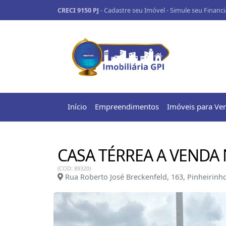
CRECI 9150 PJ
-
Cadastre seu Imóvel
-
Simule seu Financ
Início
Empreendimentos
Imóveis para Ve
CASA TÉRREA A VENDA
(COD: 89320)
Rua Roberto José Breckenfeld, 163, Pinheirinho