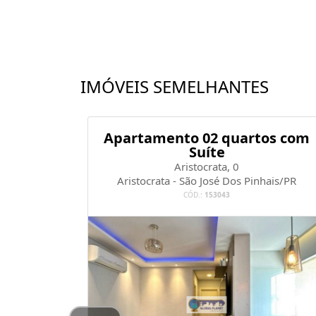
IMÓVEIS SEMELHANTES
 Semi-
Apartamento 02 quartos com
o Clube
Suíte
ais
Aristocrata, 0
057
Aristocrata - São José Dos Pinhais/PR
nhais/PR
CÓD.:
153043