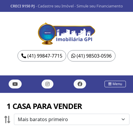
CRECI 9150 PJ
-
Cadastre seu Imóvel
-
Simule seu Financiamento
(41) 99847-7715
(41) 98503-0596
Menu
1 CASA PARA VENDER