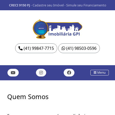
CRECI 9150 PJ
-
Cadastre seu Imóvel
-
Simule seu Financiamento
(41) 99847-7715
(41) 98503-0596
Menu
Quem Somos