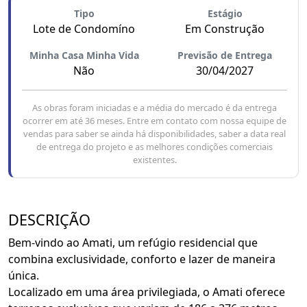
Tipo
Estágio
Lote de Condomíno
Em Construção
Minha Casa Minha Vida
Previsão de Entrega
Não
30/04/2027
As obras foram iniciadas e a média do mercado é da entrega
ocorrer em até 36 meses. Entre em contato com nossa equipe de
vendas para saber se ainda há disponibilidades, saber a data real
de entrega do projeto e as melhores condições comerciais
existentes.
DESCRIÇÃO
Bem-vindo ao Amati, um refúgio residencial que
combina exclusividade, conforto e lazer de maneira
única.
Localizado em uma área privilegiada, o Amati oferece