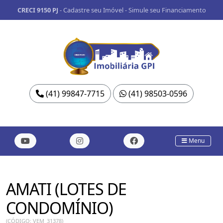
CRECI 9150 PJ
-
Cadastre seu Imóvel
-
Simule seu Financiamento
(41) 99847-7715
(41) 98503-0596
Menu
AMATI (LOTES DE
CONDOMÍNIO)
(CÓDIGO: VEM_31378)