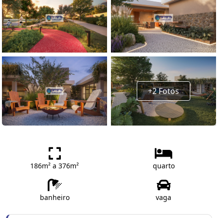
+2 Fotos
186m² a 376m²
quarto
banheiro
vaga