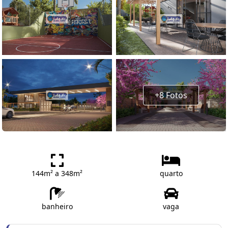
+8 Fotos
144m² a 348m²
quarto
banheiro
vaga