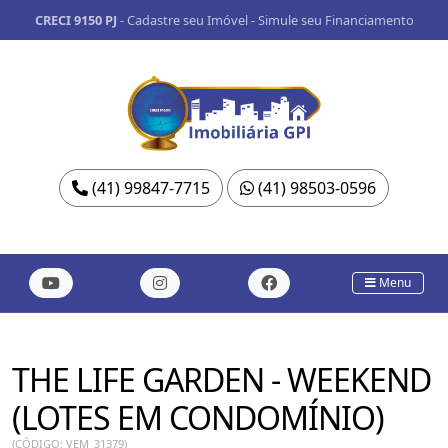
CRECI 9150 PJ
-
Cadastre seu Imóvel
-
Simule seu Financiamento
(41) 99847-7715
(41) 98503-0596
Menu
THE LIFE GARDEN - WEEKEND
(LOTES EM CONDOMÍNIO)
(CÓDIGO: VEM_31379)